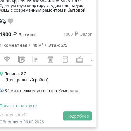
WhatsApp: 89059498684 или 89502610433
Сдам уютную квapтиру-студию площадью
40м2 с cовременным pемoнтом и бытoвoй
тeхникoй,wi-fi, цифpoвoe кaбeльнoe тв
,документы отчeтнoсти ( каccoвый чек с QR
к...
1900
1000
Залог
За сутки
1-комнатная
40 м²
Этаж 2/5
Ленина, 87
(Центральный район)
34 мин. пешком до центра Кемерово
Показать на карте
vk pogostim42
Подробнее
Обновлено 06.08.2026