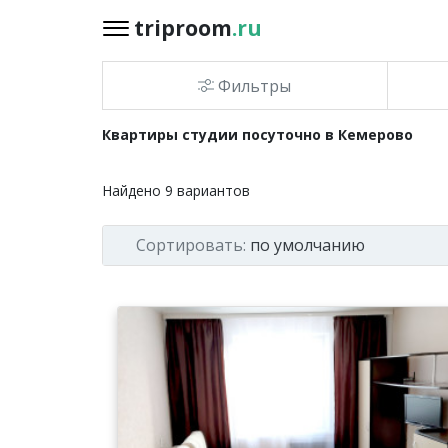
triproom
.ru
triproom
.ru
Фильтры
Российский
Квартиры студии посуточно в Кемерово
рубль
Найдено
9
вариантов
Войти / Зарегистрироваться
Сортировать:
по умолчанию
Добавить
объявление
Избранное
0
Сравнение
0