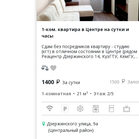
1-ком. квартира в Центре на сутки и
часы
Сдам без посредников квартиру - студию
(кгт) в отличном состоянии в Центре (рядом
Реацентр Дзержинского 14, КузГТУ, КемГУ,
стадион Химик, Вокзал). ❗️ЕСТЬ
КОНДИЦИОНЕР❗️ ● 1500 руб./ сутки. ● ...
1400
1500
Зало
За сутки
1-комнатная
21 м²
Этаж 2/5
Дзержинского улица, 9а
(Центральный район)