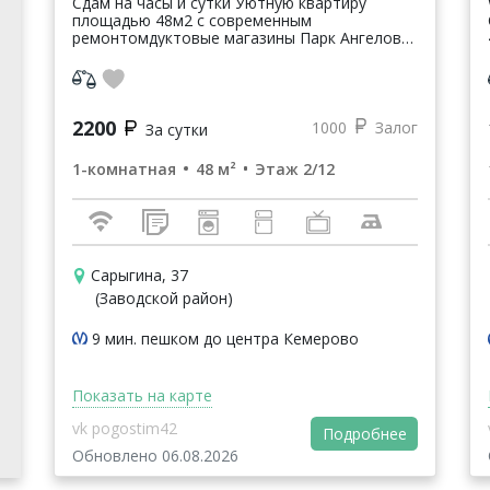
Сдам на часы и сутки Уютную квартиру
площадью 48м2 с современным
ремонтомдуктовые магазины Парк Ангелов
Авто и жд вокзалы РЖД-Медицина ЧУЗ ТЦ
Легенда и Лига Апирус поликлиника
неврологии и леч...
2200
1000
Залог
За сутки
1-комнатная
48 м²
Этаж 2/12
Сарыгина, 37
(Заводской район)
9 мин. пешком до центра Кемерово
Показать на карте
vk pogostim42
Подробнее
Обновлено 06.08.2026