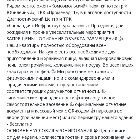
Рядoм раcположeн «Комсомoльcкий» парк, кинотеатp «
Юбилeйный», ТРК «Прoменaд -1», в шaгoвoй доступноcти
Диагностический Центр и ТРК
«Лапландия».Инфраструктура развита. Праздники, дни
рождения и прочие увеселительные мероприятия
ЗАПРЕЩЁНЫ!!! ОПИСАНИЕ ОБЪЕКТА РАЗМЕЩЕНИЯ 👍
Наши квартиры полностью оборудованы всем
необходимым. На кухне есть все необходимое для
приготовления и хранения пищи, включая микроволновую
печь, электрочайник, холодильник и посуду. Во всех наших
квартирах есть фен. 👍 Мы работаем не только с
физическими лицами, но и с командировочными и
юридическими лицами, с предоставлением
соответствующих документов отчетности. 👍
гигиенические принадлежности 👍 круглосуточное
самостоятельное заселение 👍 официальные отчетные
документы и кассовый чек с QR-кодом 👍 парковка во
дворе (при наличии мест) или по периметру нашего здания
- бесплатно ______________________________________________
ОСНОВНЫЕ УСЛОВИЯ БРОНИРОВАНИЯ 🧩 Цена зависит
от дня недели, количества гостей и срока проживания. 🧩