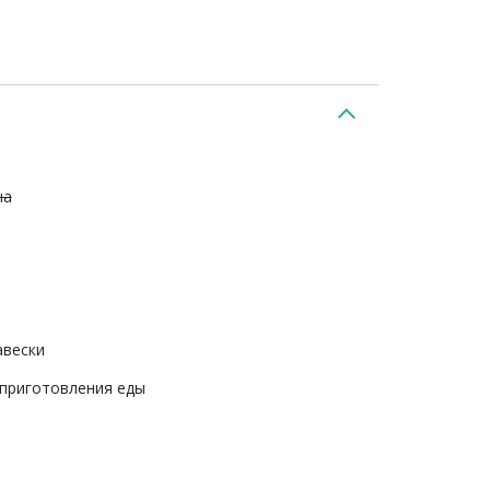
на
авески
 приготовления еды