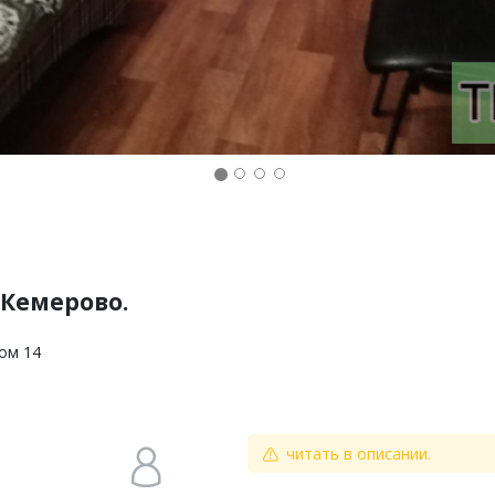
 Кемерово.
дом 14
читать в описании.