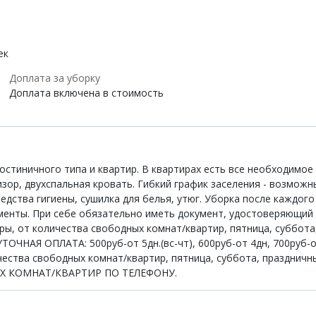
ек
Доплата за уборку
Доплата включена в стоимость
остиничного типа и квартир. В квартирах есть все необходимо
изор, двухспальная кровать. Гибкий график заселения - возможн
редства гигиены, сушилка для белья, утюг. Уборка после каждог
менты. При себе обязательно иметь документ, удостоверяющий
ры, от количества свободных комнат/квартир, пятница, суббот
ОЧНАЯ ОПЛАТА: 500руб-от 5дн.(вс-чт), 600руб-от 4дн, 700руб-от
ества свободных комнат/квартир, пятница, суббота, праздничн
ЫХ КОМНАТ/КВАРТИР ПО ТЕЛЕФОНУ.