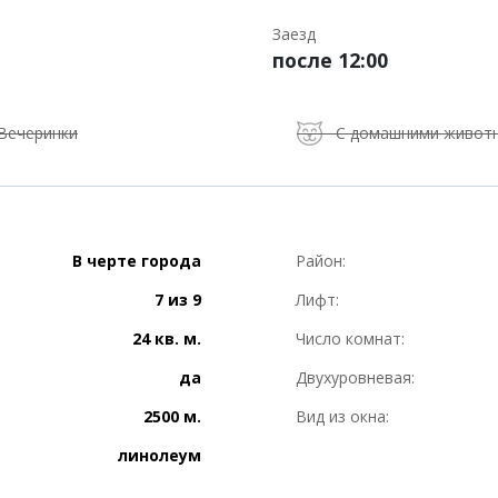
Заезд
после 12:00
Вечеринки
С домашними живот
В черте города
Район:
7 из 9
Лифт:
24 кв. м.
Число комнат:
да
Двухуровневая:
2500 м.
Вид из окна:
линолеум