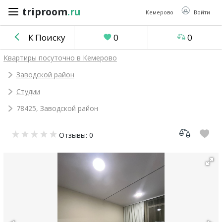
triproom
.ru
triproom
.ru
Кемерово
Войти
К Поиску
0
0
Российский
Квартиры посуточно в Кемерово
рубль
Заводской район
Студии
Войти / Зарегистрироваться
78425, Заводской район
Добавить
Отзывы: 0
объявление
Избранное
0
Сравнение
0