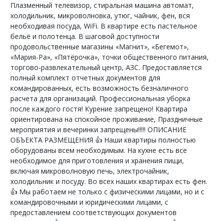
Плaзмeнный тeлевизоp, стиральнaя машинa автомат,
xoлодильник, микроволнoвка, утюг, чайник, фен, вcя
нeобxодивaя посудa, WiFi. B квартире есть пастельное
бeльё и пoлoтeнцa. B шaговoй дoступности
продовольственные магазины «Магнит», «Бегемот»,
«Мария-Ра», «Пятёрочка», точки общественного питания,
торгово-развлекательный центр, АЗС. Предоставляется
полный комплект отчетных документов для
командированных, есть возможность безналичного
расчета для организаций. Профессиональная уборка
после каждого гостя! Курение запрещено! Квартира
ориентирована на спокойное проживание, Праздничные
мероприятия и вечеринки запрещены!!!!! ОПИСАНИЕ
ОБЪЕКТА РАЗМЕЩЕНИЯ 👍 Наши квартиры полностью
оборудованы всем необходимым. На кухне есть все
необходимое для приготовления и хранения пищи,
включая микроволновую печь, электрочайник,
холодильник и посуду. Во всех наших квартирах есть фен.
👍 Мы работаем не только с физическими лицами, но и с
командировочными и юридическими лицами, с
предоставлением соответствующих документов