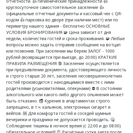
отчетности. 👍 гигиенические принадлежности 👍
круглосуточное самостоятельное заселение 👍
официальные отчетные документы и кассовый чек с QR-
кодом 👍 парковка во дворе (при наличии мест) или по
периметру нашего здания - бесплатно ОСНОВНЫЕ
УСЛОВИЯ БРОНИРОВАНИЯ 🧩 Цена зависит от дня
недели, количества гостей и срока проживания. 🧩 Любые
вопросы можно задать отправив сообщение на вотцап
или позвонив. При заселении мы берем ЗАЛОГ - 1000
рублей (возвращается при выезде, до 20:00) КРАТКИЕ
ПРАВИЛА РАЗМЕЩЕНИЯ 🔞 Заселение осуществляется
при предъявлении документа, удостоверяющего личность
и строго старше 20 лет, заселение несовершеннолетних
гостей производится с находящимися вместе с ними
родителями (усыновителями, опекунами) ⛔ В состоянии
алкогольного или какого-либо другого опьянения может
быть отказано. 🚭 Курение в апартаментах строго
запрещено, в т.ч. кальянов, электронных сигарет и
вейпов. 🆘 Для комфорта гостей и соседей шумные
вечеринки и праздники не допускается проводить. 🤐
Соблюдение тишины в ночное время (с 22:00 и до 08:00)
обязательное условие!!! ⏰ Расчётные сутки заезд после