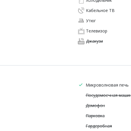
Холодильник
Кабельное ТВ
Утюг
Телевизор
Джакузи
Микроволновая печь
Посудомоечная маши
Домофон
Парковка
Гардеробная