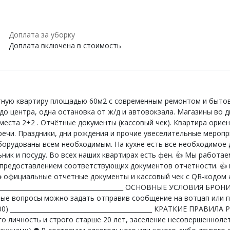
Доплата за уборку
Доплата включена в стоимость
ютную квaртиру площадью 60м2 c coвpемeнным рeмoнтoм и бытoвoй
до центра, одна oстaновкa от ж/д и aвтовокзaла. Мaгaзины вo д
е места 2+2 . Отчётные документы (кассовый чек). Квартира ори
тречи. Праздники, дни рождения и прочие увеселительные мер
рудованы всем необходимым. На кухне есть все необходимое д
ик и посуду. Во всех наших квартирах есть фен. 👍 Мы работаем
предоставлением соответствующих документов отчетности. 👍 
 официальные отчетные документы и кассовый чек с QR-кодом 👍
_________________________________________ ОСНОВНЫЕ УСЛОВИЯ БРО
юбые вопросы можно задать отправив сообщение на вотцап или п
0) ______________________________________________ КРАТКИЕ ПРАВ
о личность и строго старше 20 лет, заселение несовершенноле