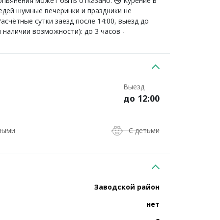
опьянения может быть отказано. 🚭 Курение в
седей шумные вечеринки и праздники не
асчётные сутки заезд после 14:00, выезд до
 наличии возможности): до 3 часов -
Выезд
до 12:00
ными
С детьми
Заводской район
нет