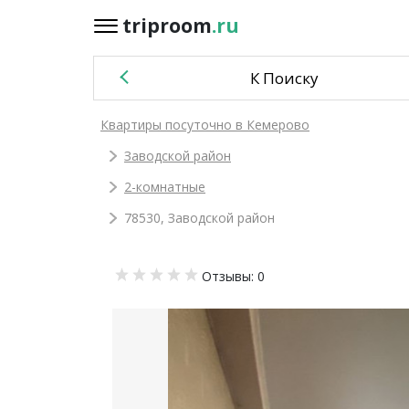
triproom
.ru
triproom
.ru
К Поиску
Российский
Квартиры посуточно в Кемерово
рубль
Заводской район
Войти / Зарегистрироваться
2-комнатные
78530, Заводской район
Добавить
Отзывы: 0
объявление
Избранное
0
Сравнение
0