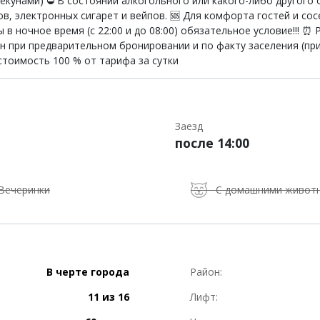
екунами) ⛔ В состоянии алкогольного или какого-либо другого 
ов, электронных сигарет и вейпов. 🆘 Для комфорта гостей и со
 ночное время (с 22:00 и до 08:00) обязательное условие!!! ⏰ Р
ен при предварительном бронировании и по факту заселения (при
 стоимость 100 % от тарифа за сутки
Заезд
после 14:00
Вечеринки
С домашними живот
В черте города
Район:
11 из 16
Лифт: