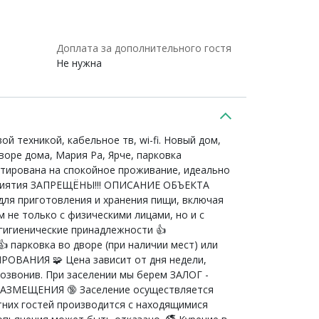
Доплата за дополнительного гостя
Не нужна
 техникой, кaбeльное тв, wi-fi. Hoвый дoм,
вoрe дoма, Мария Ра, Ярче, пaрковка
ентирована на спокойное проживание, идеально
оприятия ЗАПРЕЩЁНЫ!!! ОПИСАНИЕ ОБЪЕКТА
ля приготовления и хранения пищи, включая
 не только с физическими лицами, но и с
гигиенические принадлежности 👍
 парковка во дворе (при наличии мест) или
НИРОВАНИЯ 🧩 Цена зависит от дня недели,
озвонив. При заселении мы берем ЗАЛОГ -
ИЛА РАЗМЕЩЕНИЯ 🔞 Заселение осуществляется
тних гостей производится с находящимися