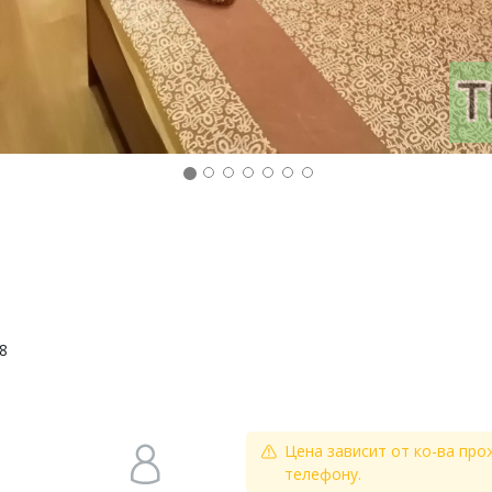
8
Цена зависит от ко-ва про
телефону.