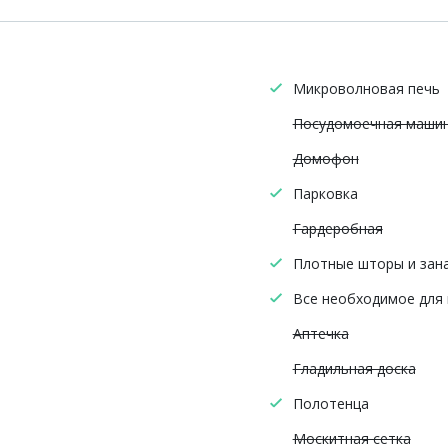
Микроволновая печь
Посудомоечная маши
Домофон
Парковка
Гардеробная
Плотные шторы и зан
Все необходимое для
Аптечка
Гладильная доска
Полотенца
Москитная сетка