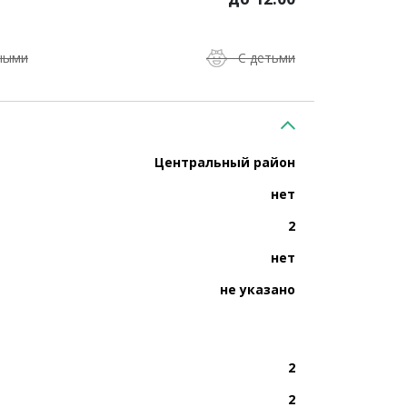
ными
С детьми
Центральный район
нет
2
нет
не указано
2
2