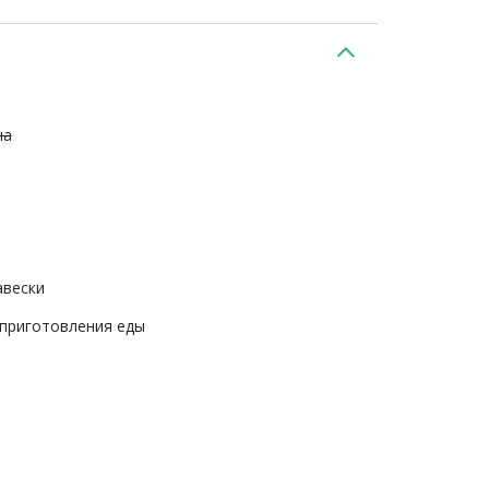
на
авески
 приготовления еды