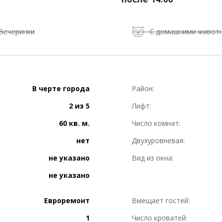
Вечеринки
С домашними живот
В черте города
Район:
2 из 5
Лифт:
60 кв. м.
Число комнат:
нет
Двухуровневая:
не указано
Вид из окна:
не указано
Евроремонт
Вмещает гостей:
1
Число кроватей: