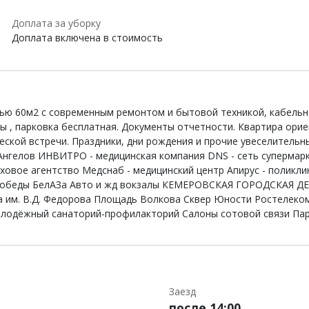
Доплата за уборку
Доплата включена в стоимость
ью 60м2 с современным ремонтом и бытовой техникой, кабельное 
ны , парковка бесплатная. Документы отчетности. Квартира ори
еской встречи. Праздники, дни рождения и прочие увеселитель
Ангелов ИНВИТРО - медицинская компания DNS - сеть супермар
ое агентство Медснаб - медицинский центр Апирус - поликлин
я победы БелАЗа Авто и жд вокзалы КЕМЕРОВСКАЯ ГОРОДСКАЯ
а им. В.Д. Федорова Площадь Волкова Сквер Юности Ростелеком
олодёжный санаторий-профилакторий Салоны сотовой связи Пар
Заезд
после 14:00