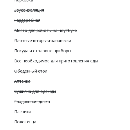
Звукоизоляция
Гардеробная
Место для работы на ноутбуке
Плотные шторы и занавески
Посуда и столовые приборы
Все необходимое для приготовления еды
Обеденный стол
Аптечка
Сушилка для одежды
Гладильная доска
Плечики
Полотенца