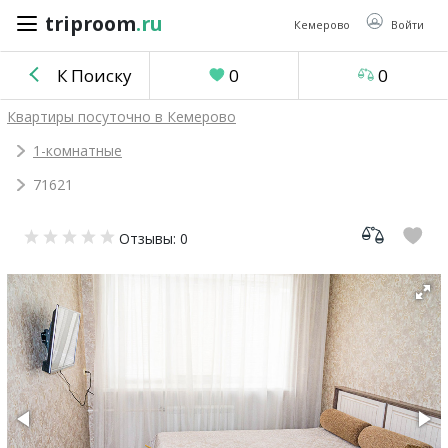
triproom
.ru
triproom
.ru
Кемерово
Войти
К Поиску
0
0
Российский
Квартиры посуточно в Кемерово
рубль
1-комнатные
71621
Войти / Зарегистрироваться
Отзывы: 0
Добавить
объявление
Избранное
0
Сравнение
0