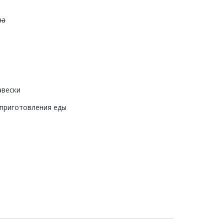
на
авески
 приготовления еды