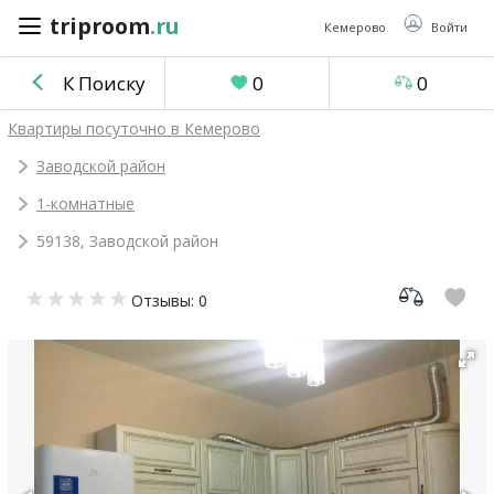
triproom
.ru
triproom
.ru
Кемерово
Войти
К Поиску
0
0
Российский
Квартиры посуточно в Кемерово
рубль
Заводской район
1-комнатные
Войти / Зарегистрироваться
59138, Заводской район
Добавить
Отзывы: 0
объявление
Избранное
0
Сравнение
0