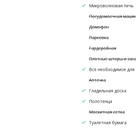
Микроволновая печь
Посудомоечная маши
Домофон
Парковка
Гардеробная
Плотные шторы и зан
Все необходимое для
Аптечка
Гладильная доска
Полотенца
Москитная сетка
Туалетная бумага