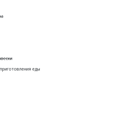
на
авески
 приготовления еды