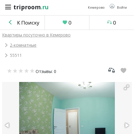
triproom
.ru
triproom
.ru
Кемерово
Войти
К Поиску
0
0
Российский
Квартиры посуточно в Кемерово
рубль
2-комнатные
55511
Войти / Зарегистрироваться
Отзывы: 0
Добавить
объявление
Избранное
0
Сравнение
0