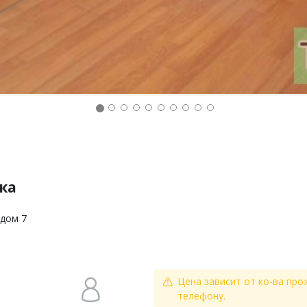
ка
 дом 7
Цена зависит от ко-ва про
телефону.