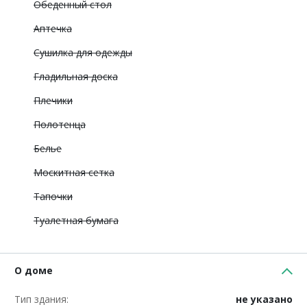
Обеденный стол
Аптечка
Сушилка для одежды
Гладильная доска
Плечики
Полотенца
Белье
Москитная сетка
Тапочки
Туалетная бумага
О доме
Тип здания:
не указано