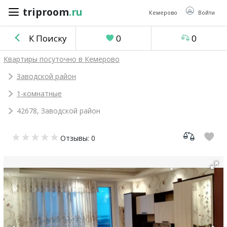
triproom
.ru
triproom
.ru
Кемерово
Войти
К Поиску
0
0
Российский
Квартиры посуточно в Кемерово
рубль
Заводской район
1-комнатные
Войти / Зарегистрироваться
42678, Заводской район
Добавить
Отзывы: 0
объявление
Избранное
0
Сравнение
0