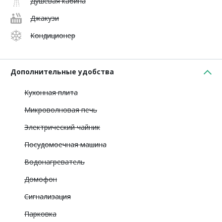
Душевая кабина
Джакузи
Кондиционер
Дополнительные удобства
Кухонная плита
Микроволновая печь
Электрический чайник
Посудомоечная машина
Водонагреватель
Домофон
Сигнализация
Парковка