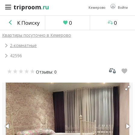
triproom
.ru
triproom
.ru
Кемерово
Войти
К Поиску
0
0
Российский
Квартиры посуточно в Кемерово
рубль
2-комнатные
42596
Войти / Зарегистрироваться
Отзывы: 0
Добавить
объявление
Избранное
0
Сравнение
0