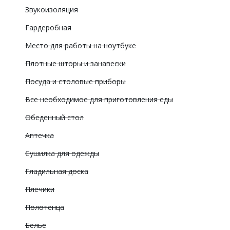
Звукоизоляция
Гардеробная
Место для работы на ноутбуке
Плотные шторы и занавески
Посуда и столовые приборы
Все необходимое для приготовления еды
Обеденный стол
Аптечка
Сушилка для одежды
Гладильная доска
Плечики
Полотенца
Белье