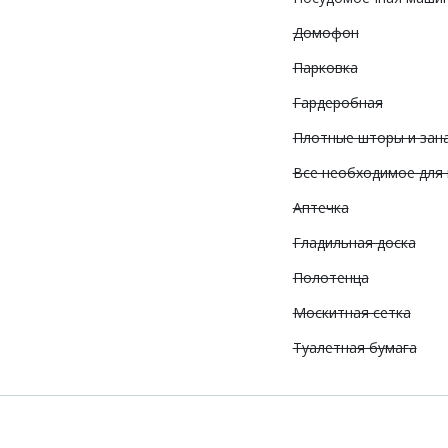
Домофон
Парковка
Гардеробная
Плотные шторы и зан
Все необходимое для
Аптечка
Гладильная доска
Полотенца
Москитная сетка
Туалетная бумага