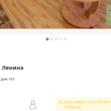
а Ленина
 дом 103
Цена зависит от ко-ва про
телефону.