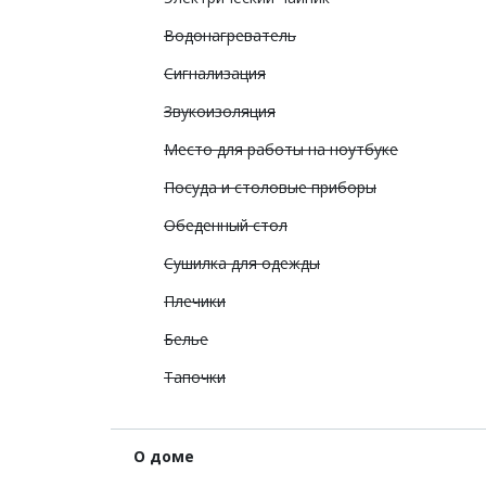
Водонагреватель
Сигнализация
Звукоизоляция
Место для работы на ноутбуке
Посуда и столовые приборы
Обеденный стол
Сушилка для одежды
Плечики
Белье
Тапочки
О доме