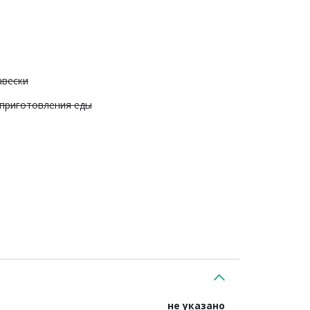
авески
 приготовления еды
не указано