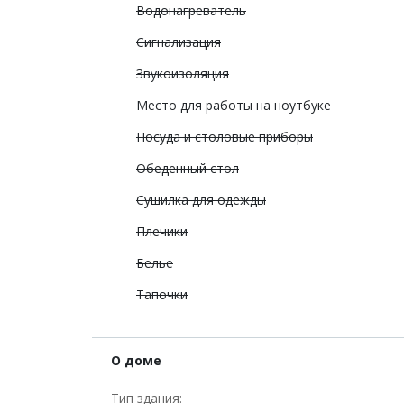
Водонагреватель
Сигнализация
Звукоизоляция
Место для работы на ноутбуке
Посуда и столовые приборы
Обеденный стол
Сушилка для одежды
Плечики
Белье
Тапочки
О доме
Тип здания: