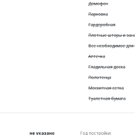
Домофон
Парковка
Гардеробная
Плотные шторы и зан
Все необходимое для
Аптечка
Гладильная доска
Полотенца
Москитная сетка
Туалетная бумага
не указано
Год постройки: