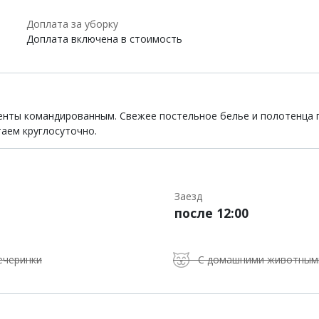
Доплата за уборку
Доплата включена в стоимость
енты командированным. Свежее постельное белье и полотенца п
таем круглосуточно.
Заезд
после 12:00
ечеринки
С домашними животным