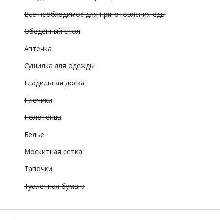
Все необходимое для приготовления еды
Обеденный стол
Аптечка
Сушилка для одежды
Гладильная доска
Плечики
Полотенца
Белье
Москитная сетка
Тапочки
Туалетная бумага