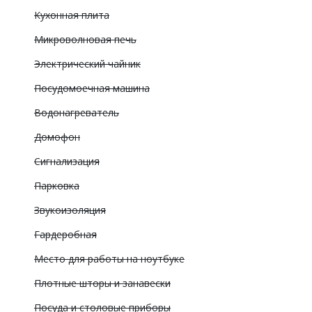
Кухонная плита
Микроволновая печь
Электрический чайник
Посудомоечная машина
Водонагреватель
Домофон
Сигнализация
Парковка
Звукоизоляция
Гардеробная
Место для работы на ноутбуке
Плотные шторы и занавески
Посуда и столовые приборы