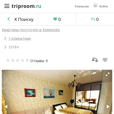
triproom
.ru
triproom
.ru
Кемерово
Войти
К Поиску
0
0
Российский
Квартиры посуточно в Кемерово
рубль
1-комнатные
33184
Войти / Зарегистрироваться
Отзывы: 0
Добавить
объявление
Избранное
0
Сравнение
0