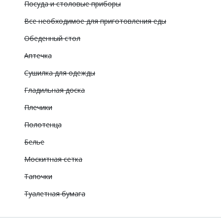
Посуда и столовые приборы
Все необходимое для приготовления еды
Обеденный стол
Аптечка
Сушилка для одежды
Гладильная доска
Плечики
Полотенца
Белье
Москитная сетка
Тапочки
Туалетная бумага