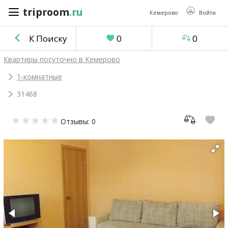
triproom
.ru
triproom
.ru
Кемерово
Войти
К Поиску
0
0
Российский
Квартиры посуточно в Кемерово
рубль
1-комнатные
31468
Войти / Зарегистрироваться
Отзывы: 0
Добавить
объявление
Избранное
0
Сравнение
0