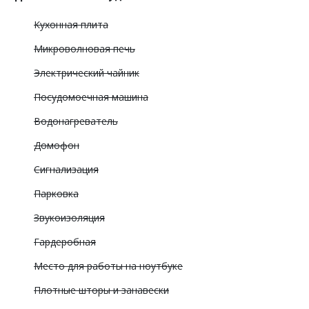
Кухонная плита
Микроволновая печь
Электрический чайник
Посудомоечная машина
Водонагреватель
Домофон
Сигнализация
Парковка
Звукоизоляция
Гардеробная
Место для работы на ноутбуке
Плотные шторы и занавески