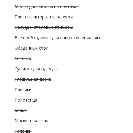
Место для работы на ноутбуке
Плотные шторы и занавески
Посуда и столовые приборы
Все необходимое для приготовления еды
Обеденный стол
Аптечка
Сушилка для одежды
Гладильная доска
Плечики
Полотенца
Белье
Москитная сетка
Тапочки