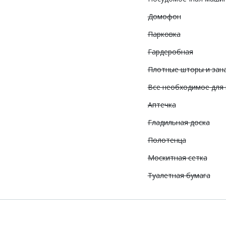
Домофон
Парковка
Гардеробная
Плотные шторы и зан
Все необходимое для
Аптечка
Гладильная доска
Полотенца
Москитная сетка
Туалетная бумага