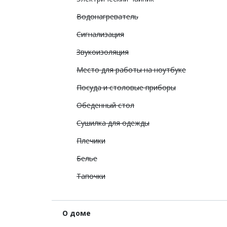
Водонагреватель
Сигнализация
Звукоизоляция
Место для работы на ноутбуке
Посуда и столовые приборы
Обеденный стол
Сушилка для одежды
Плечики
Белье
Тапочки
О доме