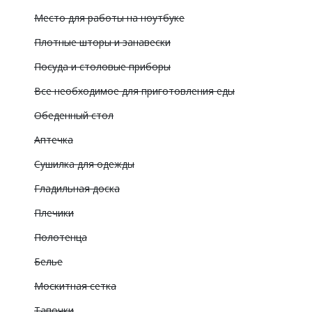
Место для работы на ноутбуке
Плотные шторы и занавески
Посуда и столовые приборы
Все необходимое для приготовления еды
Обеденный стол
Аптечка
Сушилка для одежды
Гладильная доска
Плечики
Полотенца
Белье
Москитная сетка
Тапочки