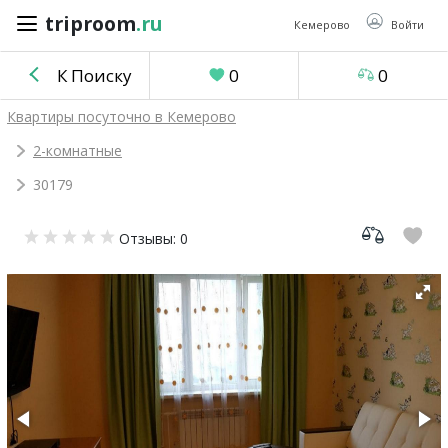
triproom
.ru
triproom
.ru
Кемерово
Войти
К Поиску
0
0
Российский
Квартиры посуточно в Кемерово
рубль
2-комнатные
30179
Войти / Зарегистрироваться
Отзывы: 0
Добавить
объявление
Избранное
0
Сравнение
0