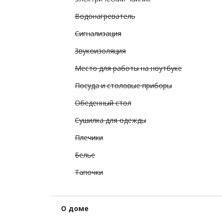
Водонагреватель
Сигнализация
Звукоизоляция
Место для работы на ноутбуке
Посуда и столовые приборы
Обеденный стол
Сушилка для одежды
Плечики
Белье
Тапочки
О доме