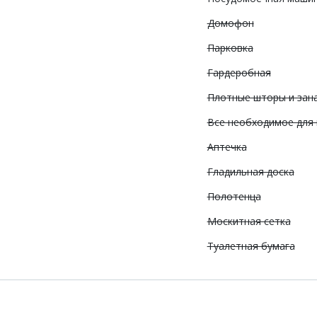
Домофон
Парковка
Гардеробная
Плотные шторы и зан
Все необходимое для
Аптечка
Гладильная доска
Полотенца
Москитная сетка
Туалетная бумага