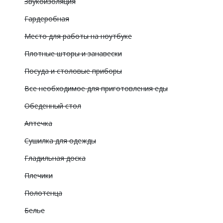
Звукоизоляция
Гардеробная
Место для работы на ноутбуке
Плотные шторы и занавески
Посуда и столовые приборы
Все необходимое для приготовления еды
Обеденный стол
Аптечка
Сушилка для одежды
Гладильная доска
Плечики
Полотенца
Белье