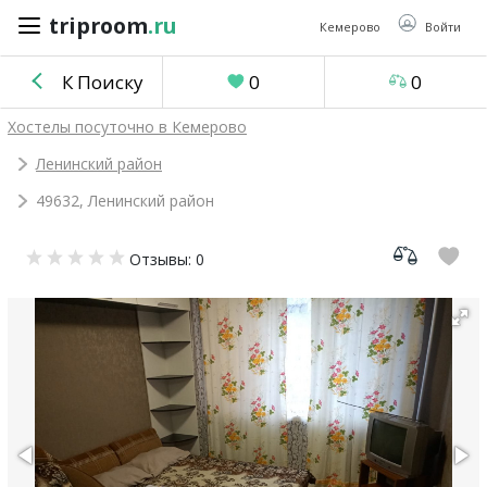
triproom
.ru
triproom
.ru
Кемерово
Войти
К Поиску
0
0
Российский
Хостелы посуточно в Кемерово
рубль
Ленинский район
49632, Ленинский район
Войти / Зарегистрироваться
Отзывы: 0
Добавить
объявление
Избранное
0
Сравнение
0